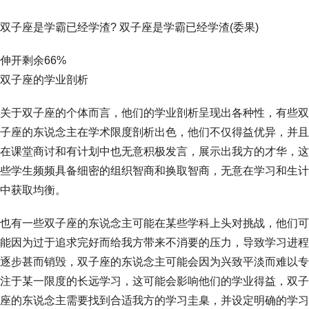
双子座是学霸已经学渣? 双子座是学霸已经学渣(委果)
伸开剩余66%
双子座的学业剖析
关于双子座的个体而言，他们的学业剖析呈现出各种性，有些双
子座的东说念主在学术限度剖析出色，他们不仅得益优异，并且
在课堂商讨和有计划中也无意积极发言，展示出我方的才华，这
些学生频频具备细密的组织智商和换取智商，无意在学习和生计
中获取均衡。
也有一些双子座的东说念主可能在某些学科上头对挑战，他们可
能因为过于追求完好而给我方带来不消要的压力，导致学习进程
逐步甚而销毁，双子座的东说念主可能会因为兴致平淡而难以专
注于某一限度的长远学习，这可能会影响他们的学业得益，双子
座的东说念主需要找到合适我方的学习圭臬，并设定明确的学习