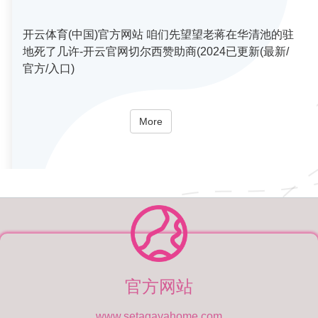
开云体育(中国)官方网站 咱们先望望老蒋在华清池的驻
地死了几许-开云官网切尔西赞助商(2024已更新(最新/
官方/入口)
More
官方网站
www.setagayahome.com