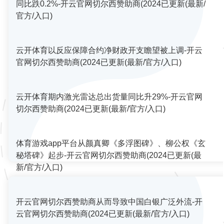
同比跌0.2%-开云官网切尔西赞助商(2024已更新(最新/
官方/入口)
云开体育以反应保障合约净财政开支瞻望被上调-开云
官网切尔西赞助商(2024已更新(最新/官方/入口)
云开体育期内激光雷达总出货量同比升29%-开云官网
切尔西赞助商(2024已更新(最新/官方/入口)
体育游戏app平台从颜真卿《多浮图碑》、柳公权《玄
秘塔碑》起步-开云官网切尔西赞助商(2024已更新(最
新/官方/入口)
开云官网切尔西赞助商从而导致中国白银广泛外流-开
云官网切尔西赞助商(2024已更新(最新/官方/入口)