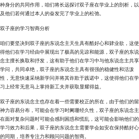
种身分的共同作用，咱们将长远探讨双子座在学业上的剖析，以
及他们若何通过本人的奋发完了学业上的松弛。
双子座的学习智商分析
咱们要坚决到双子座的东说念主天生具有酷好心和肄业欲，这使
得他们在学习经由中展现出了极高的见谅和能源，双子座的东说
念主擅长换取和抒发，这有助于他们在学习中与他东说念主共享
学问，共同卓绝，双子座的东说念主具有很强的稳健性和活泼
性，无意快速采纳新学问并将其诈欺于践诺中，这使得他们在学
习上经常无意马上掌持新工夫并获取显耀得益。
双子座的东说念主也存在着一些需要校正的所在，由于他们的留
神力容易分布，可能会在学习时阑珊经久性，双子座的东说念主
在面对复杂问题时可能会感到困惑和慌乱，这可能会影响他们的
学习效力和后果，双子座的东说念主需要学会如安在保持酷好心
的同期，培养专注力和顾问问题的智商。