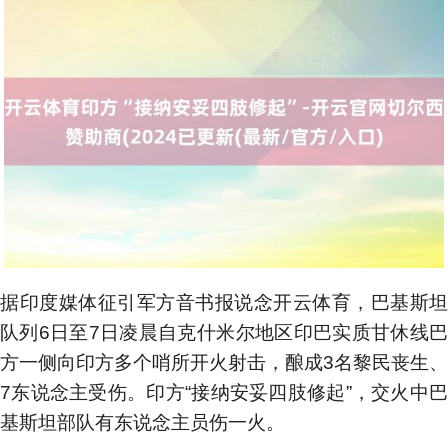
据印度媒体征引军方音书报说念开云体育，巴基斯坦
队列6日至7日凌晨自克什米尔地区印巴实质甘休线巴
方一侧向印方多个哨所开火射击，酿成3名黎民丧生、
7东说念主受伤。印方“接纳安妥四肢修起”，交火中巴
基斯坦部队有东说念主员伤一火。