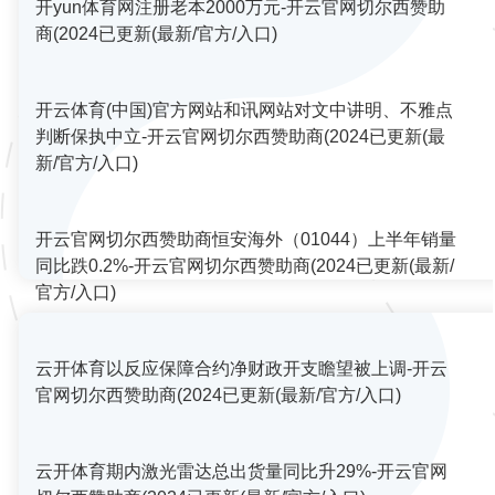
开yun体育网注册老本2000万元-开云官网切尔西赞助
商(2024已更新(最新/官方/入口)
开云体育(中国)官方网站和讯网站对文中讲明、不雅点
判断保执中立-开云官网切尔西赞助商(2024已更新(最
新/官方/入口)
开云官网切尔西赞助商恒安海外（01044）上半年销量
同比跌0.2%-开云官网切尔西赞助商(2024已更新(最新/
官方/入口)
云开体育以反应保障合约净财政开支瞻望被上调-开云
官网切尔西赞助商(2024已更新(最新/官方/入口)
云开体育期内激光雷达总出货量同比升29%-开云官网