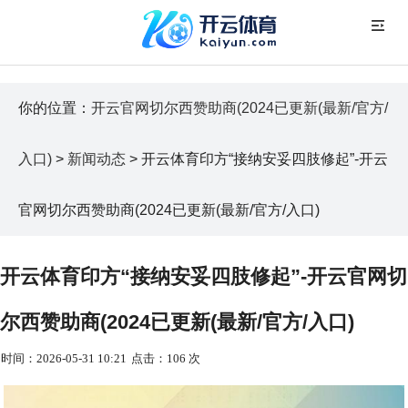
你的位置：
开云官网切尔西赞助商(2024已更新(最新/官方/
入口)
>
新闻动态
> 开云体育印方“接纳安妥四肢修起”-开云
官网切尔西赞助商(2024已更新(最新/官方/入口)
开云体育印方“接纳安妥四肢修起”-开云官网切
尔西赞助商(2024已更新(最新/官方/入口)
时间：2026-05-31 10:21
点击：106 次