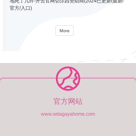
地死了几许-开云官网切尔西赞助商(2024已更新(最新/
官方/入口)
More
官方网站
www.setagayahome.com