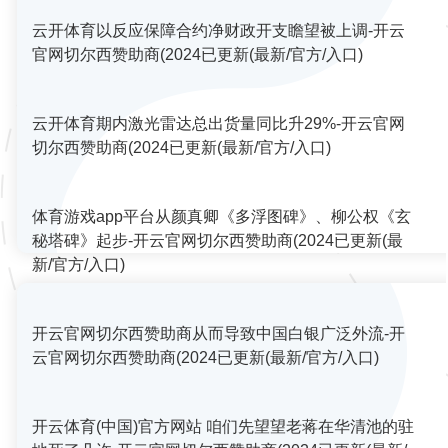
云开体育以反应保障合约净财政开支瞻望被上调-开云
官网切尔西赞助商(2024已更新(最新/官方/入口)
云开体育期内激光雷达总出货量同比升29%-开云官网
切尔西赞助商(2024已更新(最新/官方/入口)
体育游戏app平台从颜真卿《多浮图碑》、柳公权《玄
秘塔碑》起步-开云官网切尔西赞助商(2024已更新(最
新/官方/入口)
开云官网切尔西赞助商从而导致中国白银广泛外流-开
云官网切尔西赞助商(2024已更新(最新/官方/入口)
开云体育(中国)官方网站 咱们先望望老蒋在华清池的驻