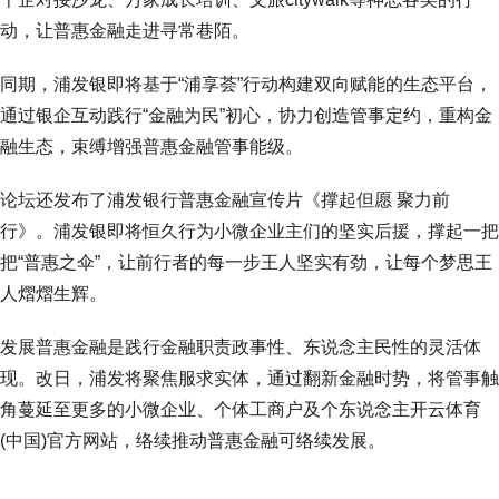
动，让普惠金融走进寻常巷陌。
同期，浦发银即将基于“浦享荟”行动构建双向赋能的生态平台，
通过银企互动践行“金融为民”初心，协力创造管事定约，重构金
融生态，束缚增强普惠金融管事能级。
论坛还发布了浦发银行普惠金融宣传片《撑起但愿 聚力前
行》。浦发银即将恒久行为小微企业主们的坚实后援，撑起一把
把“普惠之伞”，让前行者的每一步王人坚实有劲，让每个梦思王
人熠熠生辉。
发展普惠金融是践行金融职责政事性、东说念主民性的灵活体
现。改日，浦发将聚焦服求实体，通过翻新金融时势，将管事触
角蔓延至更多的小微企业、个体工商户及个东说念主开云体育
(中国)官方网站，络续推动普惠金融可络续发展。