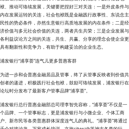
袱、推动可络续发展，关键要把捏好三对关连：一是外皮条件与
内在发展运转的关连，社会包袱既是金融践行政事性、东说念主
民性的势必条件，亦然生意银行高质地发展的内在条件；二是经
济价值与多元社会价值的关连，两者共生共荣；三是企业发展与
各利益议论方之间的关连，共生、共赢、分享的理念会使企业更
具有翻新性和竞争力，有助于构建妥洽的企业生态。
浦发银行“浦享荟”连气儿更多普惠客群
为进一步和会普惠金融居品及管事，终了从管事反映者到价值共
创者的递进，积极践行社会包袱，鼓励可络续发展，浦发银行在
论坛时分发布了最新客户管事品牌“浦享荟”。
浦发银行总行普惠金融部总司理李智先容称，“浦享荟”不仅是一
个品牌、一个管事标志，更是浦发银行与小微企业、个体工商
户、新市民等各类普惠群体深度连气儿的典礼。“浦享荟”将通过
千企对接沙龙、万家成长培训、文旅citywalk等神志各类的行