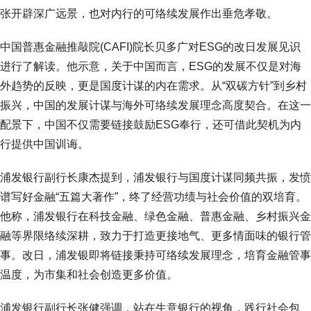
张开辟深广远景，也对内行的可络续发展作出垂危孝敬。
中国普惠金融推敲院(CAFI)院长贝多广对ESG的改日发展见识
进行了解读。他示意，关于中国而言，ESG的发展不仅是对海
外趋势的反映，更是国度计谋的内在需求。从“双碳方针”到乡村
振兴，中国的发展计谋与海外可络续发展理念高度契合。在这一
配景下，中国不仅需要链接鼓励ESG奉行，还可借此契机为内
行提供中国训诲。
浦发银行副行长康杰提到，浦发银行与国度计谋同频共振，发愤
谱写好金融“五篇大著作”，终了经营功绩与社会价值的双培育。
他称，浦发银行在科技金融、绿色金融、普惠金融、乡村振兴金
融等界限络续深耕，致力于打造更接地气、更多情面味的银行管
事。改日，浦发银即将链接秉持可络续发展理念，培育金融管事
温度，为市集和社会创造更多价值。
浦发银行副行长张健强调，站在生意银行的视角，践行社会包