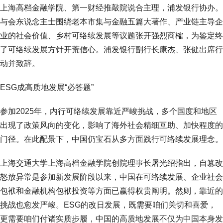
上海高档金融学院、第一财经推敲院说合主理，浦发银行协办。
与会东说念主士围绕老本市集与金融五篇大著作、产业链主导企
业的社会价值、乡村可络续发展等议题张开强烈商榷，为鉴定终
了可络续发展方针开荒信心。浦发银行副行长康杰、张健出席行
动并致辞。
ESG成高质地发展“必答题”
参加2025年，内行可络续发展靠近严峻挑战，多个国度和地区
出现了政策风向的变化，影响了海外社会精细互助、加快程度的
门径。在此配景下，中国仍宝石从多方面践行可络续发展理念。
上海交通大学上海高档金融学院创院理事长屠光绍指出，自篡改
怒放异常是参加新发展阶段以来，中国在可络续发展、企业社会
包袱和金融机构包袱投资等方面已赢得权贵阐明。然则，靠近的
挑战也愈发严峻。ESG的改日发展，既需要咱们关切和喜爱，
更需要咱们付诸实质步履，中国的高质地发展不仅为中国本身发