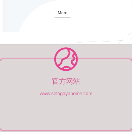
More
官方网站
www.setagayahome.com