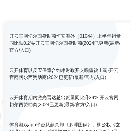
开云官网切尔西赞助商恒安海外（01044）上半年销量
同比跌0.2%-开云官网切尔西赞助商(2024已更新(最新/
官方/入口)
云开体育以反应保障合约净财政开支瞻望被上调-开云
官网切尔西赞助商(2024已更新(最新/官方/入口)
云开体育期内激光雷达总出货量同比升29%-开云官网
切尔西赞助商(2024已更新(最新/官方/入口)
体育游戏app平台从颜真卿《多浮图碑》、柳公权《玄