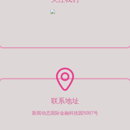
联系地址
新闻动态国际金融科技园5087号