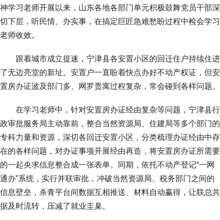
神学习老师开展以来，山东各地各部门单元积极鼓舞党员干部深
切下层，听民情、办实事，在搞定巨匠急难愁盼过程中检会学习
老师收效。
跟着城市成立提速，宁津县各安置小区的回迁住户持续住进
了无边亮堂的新址。安置户一直盼着快点办好不动产权证，但安
置房办证波及部门多、网罗贵寓过程复杂，常会碰到各样问题。
在学习老师中，针对安置房办证经由复杂等问题，宁津县行
政审批服务局主动靠前，整合当然资源局、住建局等多个部门的
专科力量和资源，深切各回迁安置小区，分类梳理办证经由中存
在的各样问题，对办证事项开展经由再造，将安置房办证所需要
的一起央求信息整合成一张表单。同期，依托不动产登记“一网
通办”系统，实行并联审批，冲破当然资源局、税务部门之间的
信息壁垒，杀青平台间数据互相推送、材料自动赢得，让联总共
据及时流转，压减了就业圭臬。