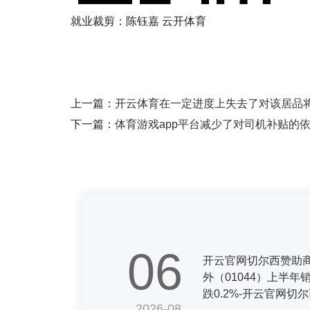
就业裁剪：陈钰嘉 云开体育
上一篇：
开云体育在一定进度上失去了对该居品将来
下一篇：
体育游戏app平台减少了对司机补贴的依赖
06
开云官网切尔西赞助
外（01044）上半年
跌0.2%-开云官网切
2026-08