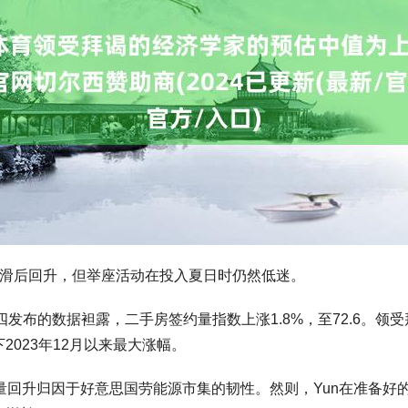
滑后回升，但举座活动在投入夏日时仍然低迷。
布的数据袒露，二手房签约量指数上涨1.8%，至72.6。领受
023年12月以来最大涨幅。
月签约量回升归因于好意思国劳能源市集的韧性。然则，Yun在准备