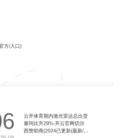
方/入口)
06
云开体育期内激光雷达总出货
量同比升29%-开云官网切尔
西赞助商(2024已更新(最新/官
26-08