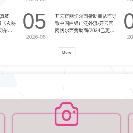
官方/入
新/官方/入口)
05
颜真卿
开云官网切尔西赞助商从而导
权《玄秘
致中国白银广泛外流-开云官
切尔西
网切尔西赞助商(2024已更新
2026-08
20
最新/官
(最新/官方/入口)
More