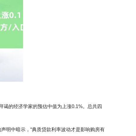
拜谒的经济学家的预估中值为上涨0.1%。总共四
好的声明中暗示，“典质贷款利率波动才是影响购房有