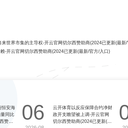
世界市集的主导权-开云官网切尔西赞助商(2024已更新(最新/官
-开云官网切尔西赞助商(2024已更新(最新/官方/入口)
06
商恒安海
云开体育以反应保障合约净财
销量同比
政开支瞻望被上调-开云官网
尔西赞助
切尔西赞助商(2024已更新(最
2026-08
20