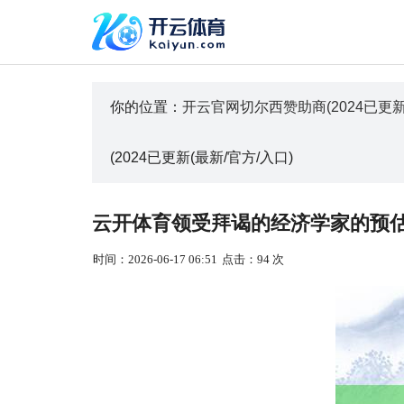
你的位置：
开云官网切尔西赞助商(2024已更新
(2024已更新(最新/官方/入口)
云开体育领受拜谒的经济学家的预估中值
时间：2026-06-17 06:51
点击：94 次