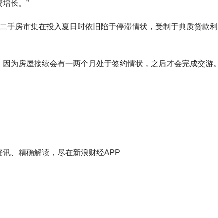
增长。”
手房市集在投入夏日时依旧陷于停滞情状，受制于典质贷款利
因为房屋接续会有一两个月处于签约情状，之后才会完成交游
资讯、精确解读，尽在新浪财经APP