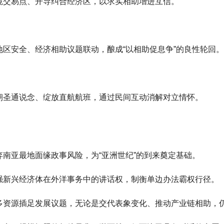
境交易点、开导纠合经济区，以求实相助增进互信。
区安全、经济相助议题联动，酿成“以相助促息争”的良性轮回。
朝圣通说念、绽放直航航班，通过民间互动消解对立情怀。
南亚最地面缘政事风险，为“亚洲世纪”的到来奠定基础。
强新兴经济体在外洋事务中的讲话权，制衡单边办法霸权行径。
多资源插足发展议题，无论是交代表象变化、推动产业链相助，