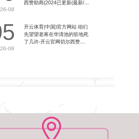
西赞助商(2024已更新(最新/官
26-08
方/入口)
05
开云体育(中国)官方网站 咱们
先望望老蒋在华清池的驻地死
了几许-开云官网切尔西赞助
26-08
商(2024已更新(最新/官方/入
口)