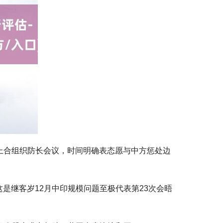
岛上合组织防长会议，时间明确表态愿与中方惩处边
是继客岁12月中印规模问题至极代表第23次会晤