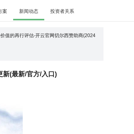
方案
新闻动态
投资者关系
价值的再行评估-开云官网切尔西赞助商(2024
新(最新/官方/入口)