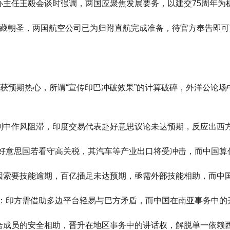
办主任王毅会谈时强调，两国应聚焦发展要务，以建交75周年为
抵藏朝圣，两国航空公司已为归附直航完成准备，待官方奉告即可
中未获预期热心，所谓“宣传印巴冲破效果”的计算破碎，外洋公论
判中作风阻滞，印度交易代表赴好意思议论未达预期，反应出西
力：好意思国若看守高关税，其汽车等产业出口将受冲击，而中国
因索要技能逾期，百亿插足未达预期，亟需外部技能相助，而中
则性：印方需借助多边平台轻易与巴方矛盾，而中国在南亚事务中
合成员的安全相助，晋升在地区事务中的讲话权，解脱单一依赖