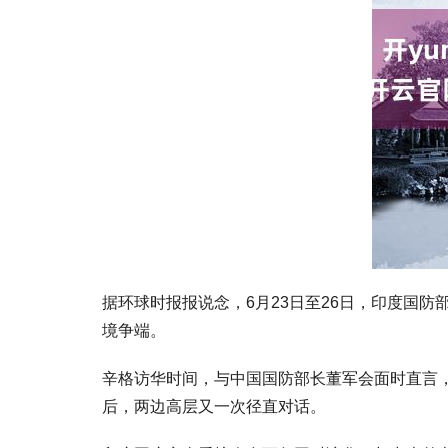
据环球时报报说念，6月23日至26日，印度国
境争端。
辛格访华时间，与中国国防部长董军会面时直言，
后，两边高层又一次径直对话。