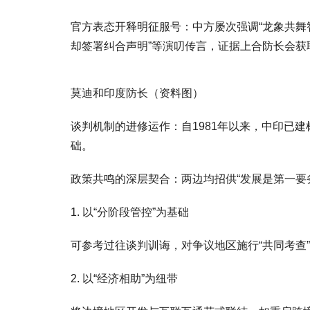
官方表态开释明征服号：中方屡次强调“龙象共舞
却签署纠合声明”等演叨传言，证据上合防长会获
莫迪和印度防长（资料图）
谈判机制的进修运作：自1981年以来，中印已建
础。
政策共鸣的深层契合：两边均招供“发展是第一要
1. 以“分阶段管控”为基础
可参考过往谈判训诲，对争议地区施行“共同考查
2. 以“经济相助”为纽带