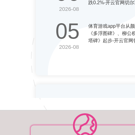
跌0.2%-开云官网切
2026-08
商(2024已更新(最新/
口)
05
体育游戏app平台从
《多浮图碑》、柳公
塔碑》起步-开云官网
2026-08
赞助商(2024已更新(
方/入口)