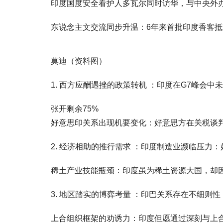
印度国度安全看护人多瓦尔同时访华，与中央外
东说念主文交流同步升温：6年来首批印度香客
莫迪（资料图）
1. 西方应酬遇挫的政策转机 ：印度在G7峰会
张开剩余75%
好意思印关系出现机要变化：好意思方在关税谈
2. 经济相助的推行需求 ：印度制造业濒临压
稀土产业技能瓶颈：印度虽为稀土资源大国，却
3. 地区踏实的博弈考量 ：印巴关系存在不细
上合组织框架的劝诱力：印度但愿通过深刻与上