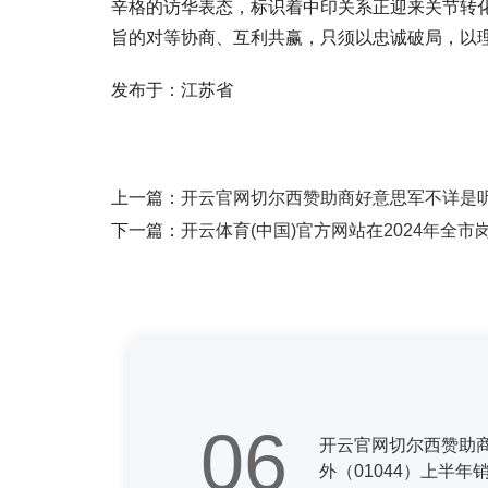
辛格的访华表态，标识着中印关系正迎来关节转化
旨的对等协商、互利共赢，只须以忠诚破局，以理
发布于：江苏省
上一篇：
开云官网切尔西赞助商好意思军不详是听到
下一篇：
开云体育(中国)官方网站在2024年全市
06
开云官网切尔西赞助
外（01044）上半年