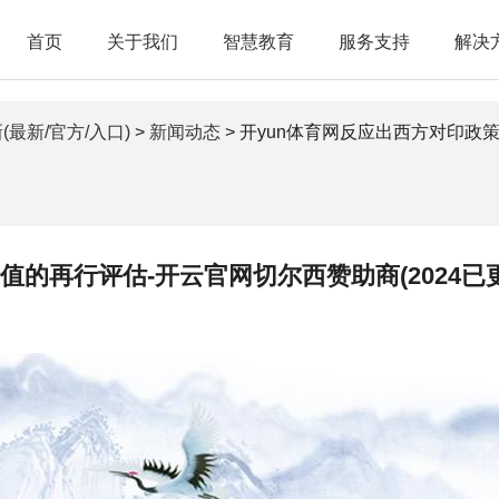
首页
关于我们
智慧教育
服务支持
解决
(最新/官方/入口)
>
新闻动态
> 开yun体育网反应出西方对印政策
的再行评估-开云官网切尔西赞助商(2024已更