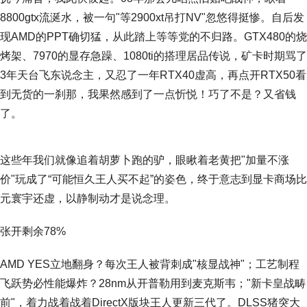
8800gtx流涎水，被一句"等2900xt吊打NV"忽悠得挺惨。自后发
现AMD的PPT确切猛，从此踏上等等党的不归路。GTX480的烧
烤架、7970的显存急躁、1080ti的搭理居品传说，矿卡时期骂了
3年天台飞东说念主，又忍了一年RTX40虚高，再点开RTX50看
到无货的一刹那，我果然感到了一点忻悦！巧了不是？又省钱
了。
这些年我们就像追着胡萝卜跑的驴，眼瞅着老黄把"加量不涨
价"玩成了“可能恒久王人买不起”的姿色，终于意志到显卡商场比
元寰宇还虚，以静制动才是说念理。
张开剩余78%
AMD YES立地翻身？每次王人被背刺成"核显战神"；工艺制程
飞跃势必性能爆炸？28nm从开普勒用到麦克斯韦；"新卡皇战畴
前"，着力战着战着DirectX版块王人更新三代了。DLSS猪突大