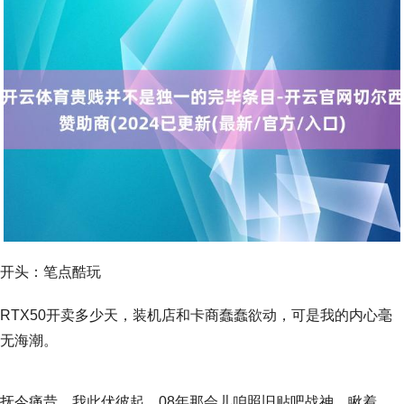
开头：笔点酷玩
RTX50开卖多少天，装机店和卡商蠢蠢欲动，可是我的内心毫
无海潮。
抚今痛昔，我此伏彼起。08年那会儿咱照旧贴吧战神，瞅着