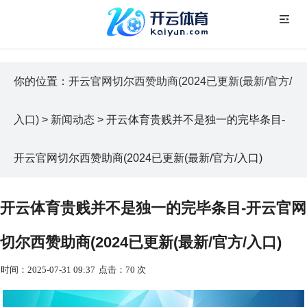
你的位置：
开云官网切尔西赞助商(2024已更新(最新/官方/
入口)
>
新闻动态
> 开云体育贵贱并不是独一的完毕条目-
开云官网切尔西赞助商(2024已更新(最新/官方/入口)
开云体育贵贱并不是独一的完毕条目-开云官网
切尔西赞助商(2024已更新(最新/官方/入口)
时间：2025-07-31 09:37
点击：70 次