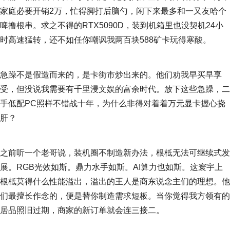
家庭必要开销2万，忙得脚打后脑勺，闲下来最多和一又友哈个
啤撸根串。求之不得的RTX5090D，装到机箱里也没契机24小
时高速猛转，还不如任你嘲讽我两百块588矿卡玩得寒酸。
急躁不是假造而来的，是卡街市炒出来的。他们劝我早买早享
受，但没说我需要有千里浸文娱的富余时代。放下这些急躁，二
手低配PC照样不错战十年，为什么非得对着着万元显卡握心挠
肝？
之前听一个老哥说，装机圈不制造新办法，根柢无法可继续式发
展。RGB光效如斯。鼎力水手如斯。AI算力也如斯。这寰宇上
根柢莫得什么性能溢出，溢出的王人是商东说念主们的理想。他
们最擅长作念的，便是替你制造需求短板。当你觉得我方领有的
居品照旧过期，商家的新订单就会连三接二。