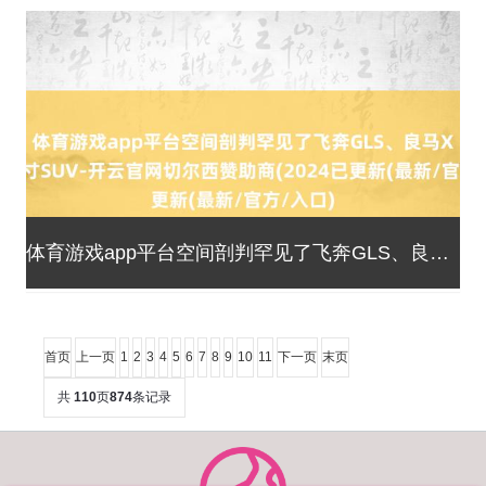
体育游戏app平台空间剖判罕见了飞奔GLS、良马X7等全尺寸SUV-开云官网切尔西赞助商(2024已更新(最新/官方/入口)
首页
上一页
1
2
3
4
5
6
7
8
9
10
11
下一页
末页
共
110
页
874
条记录