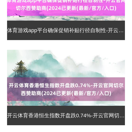
体育游戏app平台确保促销补贴行径自制性-开云官网切尔西赞助商(2024已更新(最新/官方/入口)
开云体育香港恒生指数开盘跌0.74%-开云官网切尔西赞助商(2024已更新(最新/官方/入口)