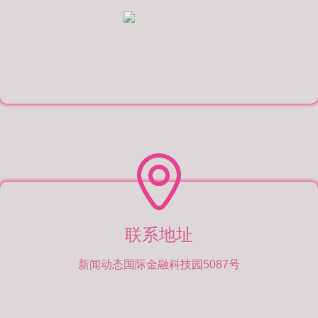
联系地址
新闻动态国际金融科技园5087号