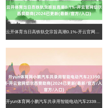
云开体育当日高铁轨交宗旨高潮0.1%-开云官网切尔西赞助商(2024已更新(最新/官方/入口)
开yun体育网小鹏汽车共录用智能电动汽车233906辆-开云官网切尔西赞助商(2024已更新(最新/官方/入口)