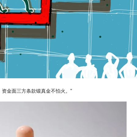
、资金面三方条款锻真金不怕火。”