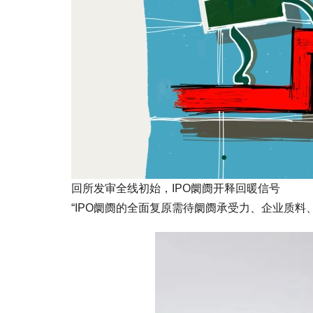
回所发审全线初始，IPO阛阓开释回暖信号
“IPO阛阓的全面复原需待阛阓承受力、企业质料