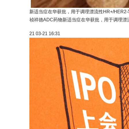
新适当症在华获批，用于调理漂流性HR+/HER2
祯祥德ADC药物新适当症在华获批，用于调理漂流性
21 03-21 16:31