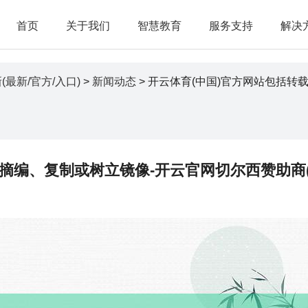
首页
关于我们
智慧教育
服务支持
解决
(最新/官方/入口)
>
新闻动态
> 开云体育(中国)官方网站包括
编、复制或树立镜像-开云官网切尔西赞助商(20