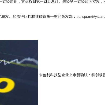
第一财经原创，文章权归第一财经总计。未经第一财经籍面授权，
。如需得回授权请磋议第一财经版权部：banquan@yicai.c
未盈利科技型企业上市新确认：科创板新