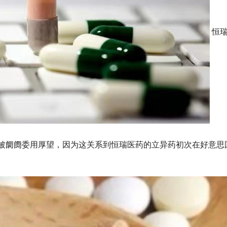
恒瑞
疗法被阛阓委用厚望，因为这关系到恒瑞医药的立异药初次在好意