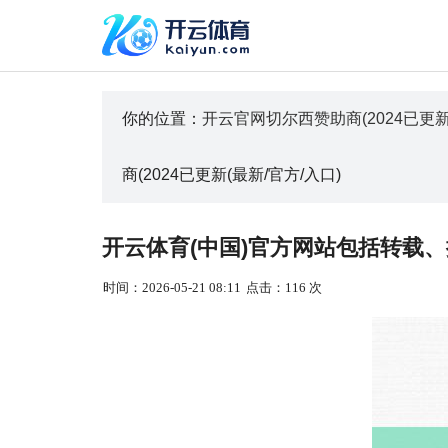
你的位置：
开云官网切尔西赞助商(2024已更新
商(2024已更新(最新/官方/入口)
开云体育(中国)官方网站包括转载、摘
时间：2026-05-21 08:11
点击：116 次