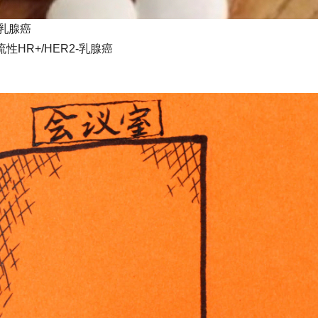
-乳腺癌
HR+/HER2-乳腺癌