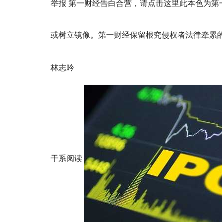
举报 第一财经告白合营，请点击这里此本色为
或树立镜像。第一财经保留根究侵权者法律牵累的职权
林志吟
干系阅读