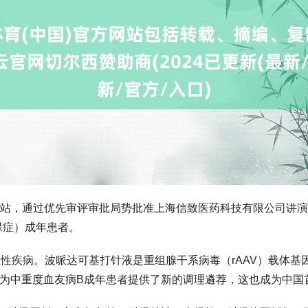
网站，通过优先审评审批局势批准上海信致医药科技有限公司讲
碌症）成年患者。
出血性疾病。波哌达可基打针液是重组腺干系病毒（rAAV）载体基因
市为中重度血友病B成年患者提供了新的调理遴荐，这也成为中国