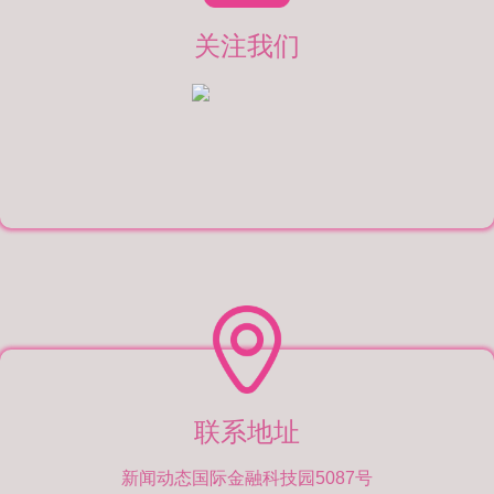
关注我们
联系地址
新闻动态国际金融科技园5087号